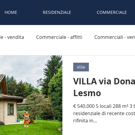
HOME
RESIDENZIALE
COMMERCIALE
e - vendita
Commerciale - affitti
Commerciali - ven
Ville
VILLA via Dona
Lesmo
€ 540.000 5 locali 288 m² 3 
residenziale di recente costr
rifinita in...