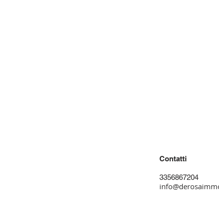
Residenziale
Contatti
AFFITTO
3356867204
info@derosaimmob
VENDITA
Commerciale
Info Legali