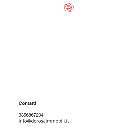
Residenziale
AFFITTO
VENDITA
Commerciale
AFFITTO
VENDITA
Contatti
3356867204
info@derosaimmobili.it
Info Legali