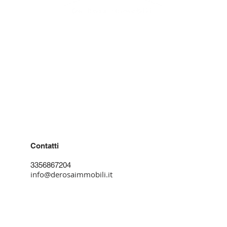
Residenziale
AFFITTO
VENDITA
Commerciale
AFFITTO
VENDITA
Contatti
3356867204
info@derosaimmobili.it
Info Legali
PRIVACY