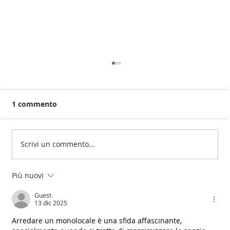
1 commento
Scrivi un commento...
Più nuovi
Due Locali e servizi piu' sottotetto
agibile
Guest
13 dic 2025
Arredare un monolocale è una sfida affascinante, 